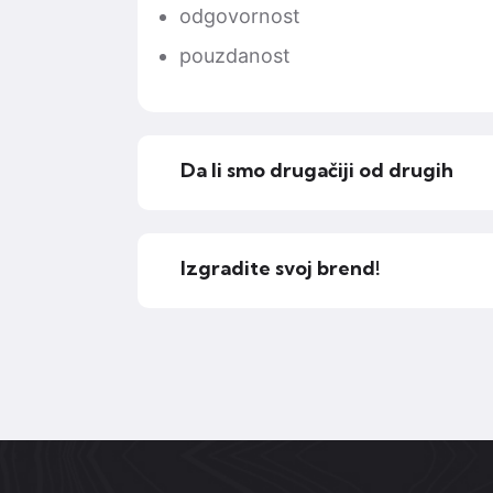
odgovornost
pouzdanost
Da li smo drugačiji od drugih
Izgradite svoj brend!