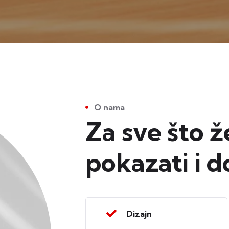
O nama
Za sve što ž
pokazati i d
Dizajn