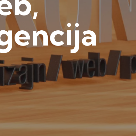
eb,
gencija