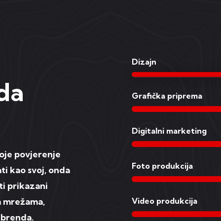
Dizajn
da
Grafička priprema
Digitalni marketing
voje povjerenje
Foto produkcija
ati kao svoj, onda
ti prikazani
im mrežama,
Video produkcija
 brenda.