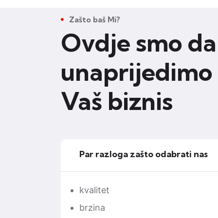
Zašto baš Mi?
Ovdje smo da
unaprijedimo
Vaš biznis
Par razloga zašto odabrati nas
kvalitet
brzina