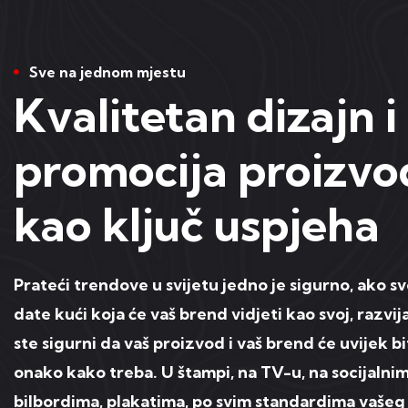
Sve na jednom mjestu
Kvalitetan dizajn i
promocija proizvo
kao ključ uspjeha
Prateći trendove u svijetu jedno je sigurno, ako s
date kući koja će vaš brend vidjeti kao svoj, razvij
ste sigurni da vaš proizvod i vaš brend će uvijek bi
onako kako treba. U štampi, na TV-u, na socijaln
bilbordima, plakatima, po svim standardima vašeg