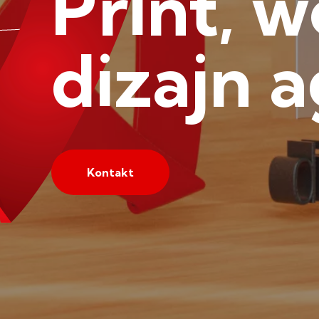
Print, w
dizajn a
Kontakt