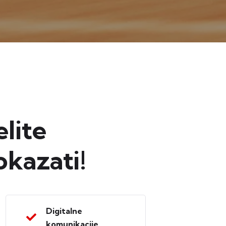
elite
okazati!
Digitalne
komunikacije